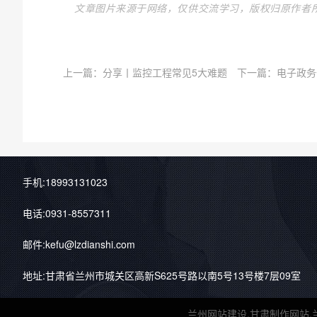
文章图片来源于网络，仅供交流学习，版权归原作者
上一篇：
分享丨监控工程常见5大难题
下一篇：
电子政务
手机:18993131023
电话:0931-8557311
邮件:kefu@lzdianshi.com
地址:甘肃省兰州市城关区高新S625号路以南5号13号楼7层09室
兰州网站建设,甘肃制作网站,兰