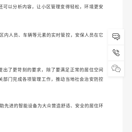
还可以分析内容，让小区管理变得轻松，环境更安

区内人员、车辆等元素的实时管控，安保人员在它


提出了更苛刻的要求，除了要满足正常的居住空间
关部门完成各项管理工作，推动当地社会治安防控
助先进
的
智
能设
备
为大众营造舒适、
安全
的居住环