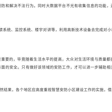
预防和解决不法行为。同时大数据平台不光有收集信息的功能，
系统、监控系统、楼宇对讲等，利用高新技术设备去完成对小
。
要的，毕竟随着生活水平的提高，大众对生活环境与质量都
方面的安全。只有做好该领域的安防工作，才可以进一步辅助相
然结果，各
个
地区
应
高度
重视
智慧安防小区建设工作
的
实
施
，
借